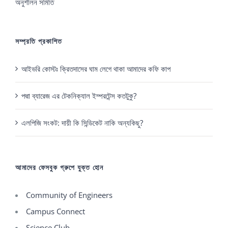
অনুশীলন সমিতি
সম্প্রতি প্রকাশিত
আইভরি কোস্টঃ ক্রিতদাসের ঘাম লেগে থাকা আমাদের কফি কাপ
পদ্মা ব্যারেজ এর টেকনিক্যাল ইম্পরটেন্স কতটুকু?
এলপিজি সংকট: দায়ী কি সিন্ডিকেট নাকি অন্যকিছু?
আমাদের ফেসবুক গ্রুপে যুক্ত হোন
Community of Engineers
Campus Connect
Science Club