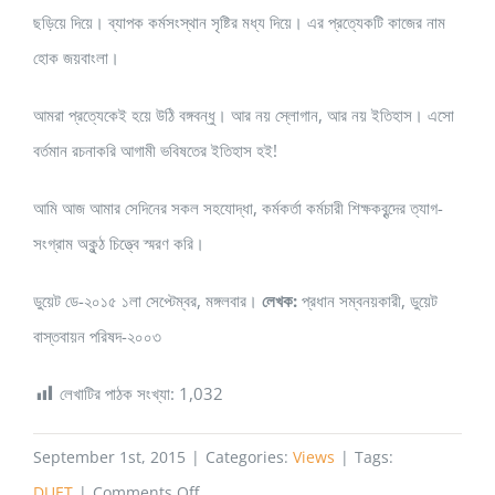
ছড়িয়ে দিয়ে। ব্যাপক কর্মসংস্থান সৃষ্টির মধ্য দিয়ে। এর প্রত্যেকটি কাজের নাম
হোক জয়বাংলা।
আমরা প্রত্যেকেই হয়ে উঠি বঙ্গবন্ধু। আর নয় স্লোগান, আর নয় ইতিহাস। এসো
বর্তমান রচনাকরি আগামী ভবিষতের ইতিহাস হই!
আমি আজ আমার সেদিনের সকল সহযোদ্ধা, কর্মকর্তা কর্মচারী শিক্ষকবৃন্দের ত্যাগ-
সংগ্রাম অকুন্ঠ চিত্ত্বে স্মরণ করি।
ডুয়েট ডে-২০১৫ ১লা সেপ্টেম্বর, মঙ্গলবার।
লেখক:
প্রধান সম্বনয়কারী, ডুয়েট
বাস্তবায়ন পরিষদ-২০০৩
লেখাটির পাঠক সংখ্যা:
1,032
September 1st, 2015
|
Categories:
Views
|
Tags:
on
DUET
|
Comments Off