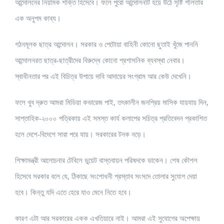
আন্দোলনের নিয়ামক শক্তি হিসেবে। ফলে পুরো আন্দোলনটি হয়ে উঠে সৃষ্টি শীলতার
এক অনুপম কাব্য।
গঠনমূলক ছাত্র আন্দোলন। সরকার ও পেটোয়া বাহিনী কোনো ছুতাই খুঁজে পাননি
আন্দোলনরত ছাত্র-ছাত্রীদের বিরুদ্ধে কোনো প্রশাসনিক ব্যবস্থা নেবার।
স্বাধীনতার পর এই বিচিত্র উপায়ে দাবি আদায়ের সংগ্রাম আর কেউ দেখেনি।
ফলে খুব দ্রুত আমরা মিডিয়া কভারেজ পাই, তৎকালীন জনপ্রিয় মাসিক যায়যায় দিন,
সাপ্তাহিক-২০০০ পত্রিকায় এই সমস্ত কার্য কলাপের সচিত্র প্রতিবেদন প্রকাশিত
হলে দেশে-বিদেশে সারা পরে যায়। সরকারের টনক নড়ে।
শিক্ষামন্ত্রী আলোচনার টেবিলে ডুয়েট বাস্তবায়ন পরিষদকে ডাকেন। শেষ কৌশল
হিসেবে সরকার বলে যে, ঠিকাছে সংশোধনী প্রস্তাব সংসদে তোলার সুযোগ দেয়া
হবে। কিন্তু যদি এতে হেরে যাও মেনে নিতে হবে।
কারণ এটা আর সরকারের একক এখতিয়ারে নাই। আমরা এই সুযোগের অপেক্ষায়