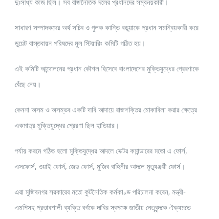
দুঃসাধ্য কাজ ছিল। সব রাজনৈতিক দলের প্রধানদের সম্বনয়কারী।
সাধারণ সম্পাদকদের অর্থ সচিব ও পুলক কান্তি বডুয়াকে প্রধান সমন্বিয়কারী করে
ডুয়েট বাস্তবায়ন পরিষদের মুল স্টিয়ারিং কমিটি গঠিত হয়।
এই কমিটি আন্দোলনের প্রধান কৌশল হিসেবে বাংলাদেশের মুক্তিযুদ্ধের প্রেরণাকে
বেঁছে নেয়।
কেননা অসম ও অসম্ভব একটি দাবি আদায়ে রাজশক্তির মোকাবিলা করার ক্ষেত্রে
একমাত্র মুক্তিযুদ্ধের প্রেরণা ছিল হাতিয়ার।
পর্যায় করমে গঠিত হলো মুক্তিযুদ্ধের আদলে সেক্টর কমান্ডারের মতো এ ফোর্স,
এসফোর্স, ওয়াই ফোর্স, জেড ফোর্স, মুজিব বাহিনীর আদলে মৃত্যুঞ্জয়ী ফোর্স।
এরা মুজিবনগর সরকারের মতো কুটনৈতিক কর্মকাণ্ড পরিচালনা করেন, মন্ত্রী-
এমপিসহ প্রভাবশালী ব্যক্তি বর্গকে দাবির স্বপক্ষে জাতীয় নেতৃবৃন্দকে ঐক্যমতে