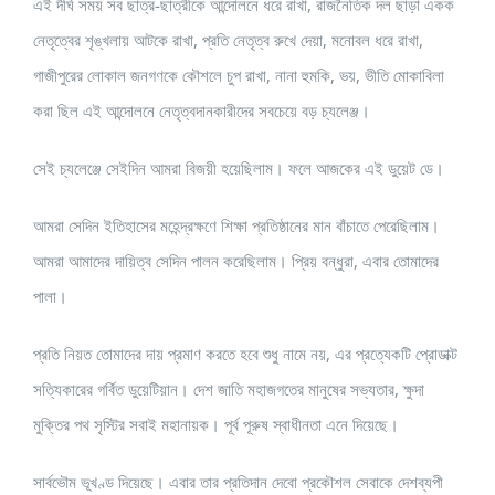
এই দীর্ঘ সময় সব ছাত্র-ছাত্রীকে আন্দোলনে ধরে রাখা, রাজনৈতিক দল ছাড়া একক
নেতৃত্বের শৃঙ্খলায় আটকে রাখা, প্রতি নেতৃত্ব রুখে দেয়া, মনোবল ধরে রাখা,
গাজীপুরের লোকাল জনগণকে কৌশলে চুপ রাখা, নানা হুমকি, ভয়, ভীতি মোকাবিলা
করা ছিল এই আন্দোলনে নেতৃত্বদানকারীদের সবচেয়ে বড় চ্যলেঞ্জ।
সেই চ্যলেঞ্জে সেইদিন আমরা বিজয়ী হয়েছিলাম। ফলে আজকের এই ডুয়েট ডে।
আমরা সেদিন ইতিহাসের মহেন্দ্রক্ষণে শিক্ষা প্রতিষ্ঠানের মান বাঁচাতে পেরেছিলাম।
আমরা আমাদের দায়িত্ব সেদিন পালন করেছিলাম। প্রিয় বন্ধুরা, এবার তোমাদের
পালা।
প্রতি নিয়ত তোমাদের দায় প্রমাণ করতে হবে শুধু নামে নয়, এর প্রত্যেকটি প্রোডাক্ট
সত্যিকারের গর্বিত ডুয়েটিয়ান। দেশ জাতি মহাজগতের মানুষের সভ্যতার, ক্ষুদা
মুক্তির পথ সৃস্টির সবাই মহানায়ক। পূর্ব পূরুষ স্বাধীনতা এনে দিয়েছে।
সার্বভৌম ভূখণ্ড দিয়েছে। এবার তার প্রতিদান দেবো প্রকৌশল সেবাকে দেশব্যপী