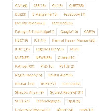
CIVIL
(9)
CSE
(15)
CU
(43)
CUET
(35)
DU
(23)
E Magazine
(12)
Facebook
(19)
Faculty Review
(23)
Featured
(35)
Foreign Scholarship
(61)
Google
(10)
GRE
(9)
HSC
(19)
IUT
(14)
Kamrul Hasan Mamun
(26)
KUET
(35)
Legends Diary
(8)
ME
(9)
MIST
(37)
NEWS
(88)
Others
(10)
Pathos
(109)
PhD
(16)
PSTU
(12)
Ragib Hasan
(15)
Rauful Alam
(9)
Research
(9)
RUET
(37)
science
(49)
Shabbir Ahsan
(9)
Subject Review
(131)
SUST
(24)
Technology
(44)
Tips
(29)
University Review
(32)
অভিমত
(124)
গবেষণা
(19)