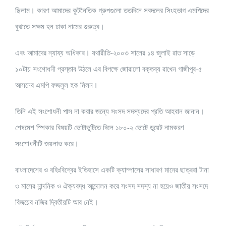
ছিলাম। কারণ আমাদের কূটনৈতিক গ্রুপগুলো ততদিনে সবদলের সিংহভাগ এমপিদের
বুঝাতে সক্ষম হন ঢাকা নামের গুরুত্ব।
এবং আমাদের ন্যায্য অধিকার। যথারীতি-২০০৩ সালের ১৪ জুলাই রাত সাড়ে
১০টায় সংশোধনী প্রস্তাব উঠলে এর বিপক্ষে জোরালো বক্তব্য রাখেন গাজীপুর-৫
আসনের এমপি ফজলুল হক মিলন।
তিনি এই সংশোধনী পাস না করার জন্যে সংসদ সদস্যদের প্রতি আহবান জানান।
শেষমেশ স্পিকার বিষয়টি ভোটাভুটিতে দিলে ১৮০-২ ভোটে ডুয়েট নামকরণ
সংশোধনীটি জয়লাভ করে।
বাংলাদেশের ও বহিঃবিশ্বের ইতিহাসে একটি ক্যাম্পাসের সাধারণ মানের ছাত্ররা টানা
৩ মাসের নান্দনিক ও ঐক্যবদ্ধ আন্দোলন করে সংসদ সদস্য না হয়েও জাতীয় সংসদে
বিজয়ের নজির দ্বিতীয়টি আর নেই।