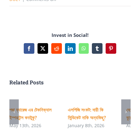
ফিরে
দেখা
ডুয়েট
Invest in Social!
আন্দোলন
ও
Facebook
X
Reddit
LinkedIn
WhatsApp
Tumblr
Pinterest
আজকের
ডুয়েট
ভাবনাঃ
Related Posts
প্রজন্মের
নতুন
অধ্যায়
পদ্মা ব্যারেজ এর টেকনিক্যাল
এলপিজি সংকট: দায়ী কি
দেশের অ
ইম্পরটেন্স কতটুকু?
সিন্ডিকেট নাকি অন্যকিছু?
বুয়েটের 
May 13th, 2026
January 8th, 2026
August