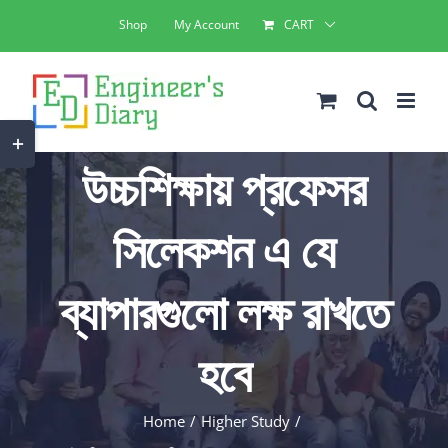
Skip
Shop
My Account
CART
to
content
Toggle
উচ্চশিক্ষায় প্রফেসর
Sliding
Bar
সিলেকশন এ যে
Area
ব্যাপারগুলো লক্ষ রাখতে
হবে
Home
Higher Study