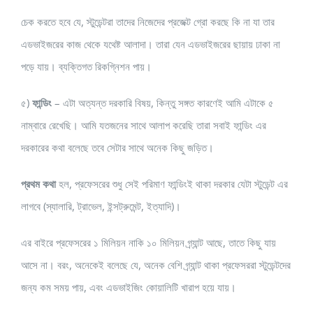
চেক করতে হবে যে, স্টুডেন্টরা তাদের নিজেদের প্রজেক্ট গ্রো করছে কি না যা তার
এডভাইজরের কাজ থেকে যথেষ্ট আলাদা। তারা যেন এডভাইজরের ছায়ায় ঢাকা না
পড়ে যায়। ব্যক্তিগত রিকগ্নিশন পায়।
৫)
ফান্ডিং
– এটা অত্যন্ত দরকারি বিষয়, কিন্তু সঙ্গত কারণেই আমি এটাকে ৫
নাম্বারে রেখেছি। আমি যতজনের সাথে আলাপ করেছি তারা সবাই ফান্ডিং এর
দরকারের কথা বলেছে তবে সেটার সাথে অনেক কিছু জড়িত।
প্রথম কথা
হল, প্রফেসরের শুধু সেই পরিমাণ ফান্ডিংই থাকা দরকার যেটা স্টুডেন্ট এর
লাগবে (স্যালারি, ট্রাভেল, ইন্সট্রুমেন্ট, ইত্যাদি)।
এর বাইরে প্রফেসরের ১ মিলিয়ন নাকি ১০ মিলিয়ন গ্র্যান্ট আছে, তাতে কিছু যায়
আসে না। বরং, অনেকেই বলেছে যে, অনেক বেশি গ্র্যান্ট থাকা প্রফেসররা স্টুডেন্টদের
জন্য কম সময় পায়, এবং এডভাইজিং কোয়ালিটি খারাপ হয়ে যায়।