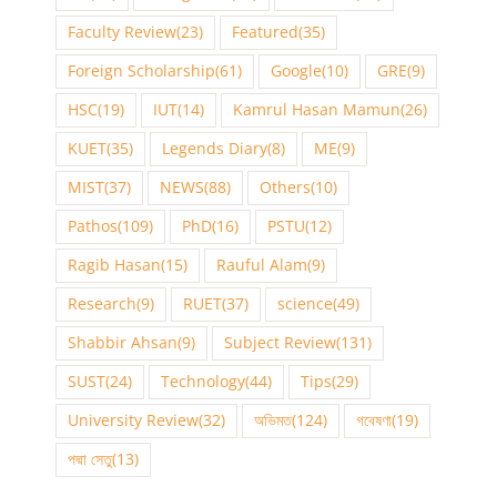
Faculty Review
(23)
Featured
(35)
Foreign Scholarship
(61)
Google
(10)
GRE
(9)
HSC
(19)
IUT
(14)
Kamrul Hasan Mamun
(26)
KUET
(35)
Legends Diary
(8)
ME
(9)
MIST
(37)
NEWS
(88)
Others
(10)
Pathos
(109)
PhD
(16)
PSTU
(12)
Ragib Hasan
(15)
Rauful Alam
(9)
Research
(9)
RUET
(37)
science
(49)
Shabbir Ahsan
(9)
Subject Review
(131)
SUST
(24)
Technology
(44)
Tips
(29)
University Review
(32)
অভিমত
(124)
গবেষণা
(19)
পদ্মা সেতু
(13)