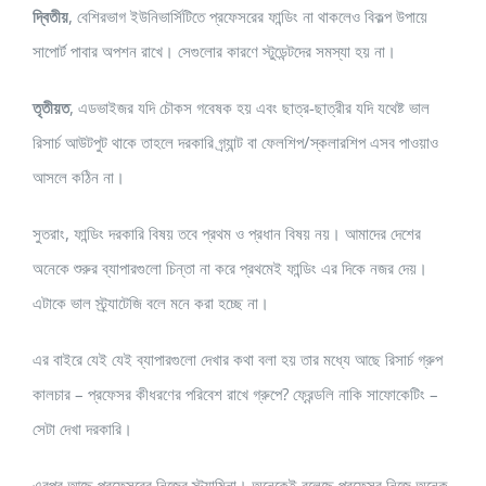
দ্বিতীয়
, বেশিরভাগ ইউনিভার্সিটিতে প্রফেসরের ফান্ডিং না থাকলেও বিকল্প উপায়ে
সাপোর্ট পাবার অপশন রাখে। সেগুলোর কারণে স্টুডেন্টদের সমস্যা হয় না।
তৃতীয়ত
, এডভাইজর যদি চৌকস গবেষক হয় এবং ছাত্র-ছাত্রীর যদি যথেষ্ট ভাল
রিসার্চ আউটপুট থাকে তাহলে দরকারি গ্র্যান্ট বা ফেলশিপ/স্কলারশিপ এসব পাওয়াও
আসলে কঠিন না।
সুতরাং, ফান্ডিং দরকারি বিষয় তবে প্রথম ও প্রধান বিষয় নয়। আমাদের দেশের
অনেকে শুরুর ব্যাপারগুলো চিন্তা না করে প্রথমেই ফান্ডিং এর দিকে নজর দেয়।
এটাকে ভাল স্ট্র্যাটেজি বলে মনে করা হচ্ছে না।
এর বাইরে যেই যেই ব্যাপারগুলো দেখার কথা বলা হয় তার মধ্যে আছে রিসার্চ গ্রুপ
কালচার – প্রফেসর কীধরণের পরিবেশ রাখে গ্রুপে? ফ্রেন্ডলি নাকি সাফোকেটিং –
সেটা দেখা দরকারি।
এরপর আছে প্রফেসরের নিজের স্ট্যামিনা। অনেকেই বলেছে প্রফেসর নিজে অনেক