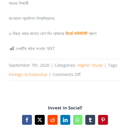
সাবেক শিক্ষার্থী
বাংলাদেশ প্রকৌশল বিশ্ববিদ্যালয়
এ বিষয়ে আরো জানতে যোগ দিন আমাদের
রিসার্চ কমিউনিটি
গ্রুপে
লেখাটির পাঠক সংখ্যা:
997
September 7th, 2020
|
Categories:
Higher Study
|
Tags:
on
Foreign Scholarship
|
Comments Off
উচ্চশিক্ষায়
প্রফেসর
সিলেকশন
Invest in Social!
এ
যে
Facebook
X
Reddit
LinkedIn
WhatsApp
Tumblr
Pinterest
ব্যাপারগুলো