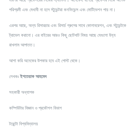
পরিশ্রমী এবং মেধাবী না হলে স্টুডেন্টরা কনফিডেন্স এবং মোটিভেশন পায় না।
এরপর আছে, অন্য রিসারচার এবং রিসার্চ গ্রুপের সাথে কোলাবরেশন, এবং স্টুডেন্টকে
ট্রাভেল করানো। এর বাইরের আরও কিছু ছোটখাট বিষয় আছে যেগুলো উহ্য
রাখলাম আপাতত।
আশা করি অনেকের উপকার হবে এই পোস্ট থেকে।
লেখকঃ
ইশতেয়াক আহমেদ
সহকারী অধ্যাপক
কম্পিউটার বিজ্ঞান ও প্রকৌশল বিভাগ
টরেন্টো বিশ্ববিদ্যালয়