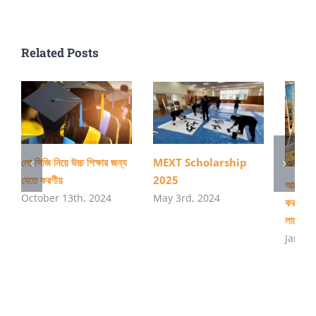
লক্ষ
রাখতে
Related Posts
হবে
লো সিজি নিয়ে উচ্চ শিক্ষার জন্য
MEXT Scholarship
যেতে করণীয়
2025
আমেরিকাত
October 13th, 2024
May 3rd, 2024
করার প্র
লাগে?
Januar