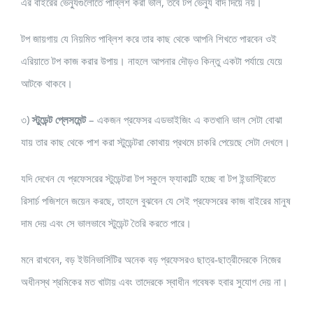
এর বাইরের ভেন্যুগুলোতে পাব্লিশ করা ভাল, তবে টপ ভেন্যু বাদ দিয়ে নয়।
টপ জায়গায় যে নিয়মিত পাব্লিশ করে তার কাছ থেকে আপনি শিখতে পারবেন ওই
এরিয়াতে টপ কাজ করার উপায়। নাহলে আপনার দৌড়ও কিন্তু একটা পর্যায়ে যেয়ে
আটকে থাকবে।
৩)
স্টুডেন্ট প্লেসমেন্ট
– একজন প্রফেসর এডভাইজিং এ কতখানি ভাল সেটা বোঝা
যায় তার কাছ থেকে পাশ করা স্টুডেন্টরা কোথায় প্রথমে চাকরি পেয়েছে সেটা দেখলে।
যদি দেখেন যে প্রফেসরের স্টুডেন্টরা টপ স্কুলে ফ্যাকাল্টি হচ্ছে বা টপ ইন্ডাস্ট্রিতে
রিসার্চ পজিশনে জয়েন করছে, তাহলে বুঝবেন যে সেই প্রফেসরের কাজ বাইরের মানুষ
দাম দেয় এবং সে ভালভাবে স্টুডেন্ট তৈরি করতে পারে।
মনে রাখবেন, বড় ইউনিভার্সিটির অনেক বড় প্রফেসরও ছাত্র-ছাত্রীদেরকে নিজের
অধীনস্থ শ্রমিকের মত খাটায় এবং তাদেরকে স্বাধীন গবেষক হবার সুযোগ দেয় না।