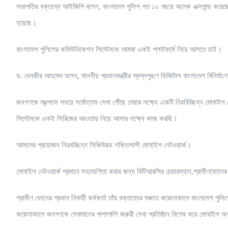
সভাপতির বক্তব্যে আইজিপি বলেন, বাংলাদেশ পুলিশ গত ১০ বছরে অনেক এক্সপান্ড করেছে।
হয়েছে।
বাংলাদেশ পুলিশের কমিউনিকেশন সিস্টেমকে আমরা একই প্লাটফর্মে নিয়ে আসতে চাই।
ড. বেনজীর আহমেদ বলেন, মাননীয় প্রধানমন্ত্রীর স্বপ্নপূর‌ণে ডি‌জিটাল বাংলা‌দে‌শ ‌বি‌নির্মা
জনগণকে স্বল্পতম সময়ে সর্বোত্তম সেবা পৌঁছে দেয়ার লক্ষ্যে একটি নিরবিচ্ছিন্ন মোব
সিস্টেমকে একই সিরিজের আওতায় নিয়ে আসার লক্ষ্যে কাজ করছি।
আমাদের প্রয়োজন নিরবচ্ছিন্ন সিকিউরড শক্তিশালী মোবাইল নেটওয়ার্ক।
মোবাইল নেটওয়ার্ক প্রদানে সহযোগিতা করার জন্য বিটিআরসির চেয়ারম্যান,গ্রামীণফোনের স
গ্রামীণ ফোনের প্রধান নিবার্হী কর্মকর্তা তাঁর বক্তব্যের শুরুতে করোনাকালে বাংলাদেশ পু
করোনাকালে জনগণকে সেবাদানের পাশাপাশি জরুরী সেবা প্রতিষ্ঠান বিশেষ করে মোবাইল অপার