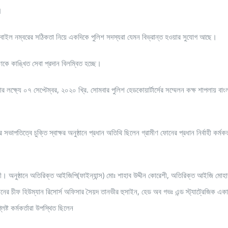
।
োবাইল নম্বরের সঠিকতা নিয়ে একদিকে পুলিশ সদস্যরা যেমন বিভ্রান্ত হওয়ার সুযোগ আছে।
কে কাঙ্খিত সেবা প্রদান বিলম্বিত হচ্ছে।
ক্ষ্যে ০৭ সেপ্টেম্বর, ২০২০ খ্রি. সোমবার পুলিশ হেডকোয়ার্টার্সের সম্মেলন কক্ষ শাপলায় বাং
তিত্বে চুক্তি স্বাক্ষর অনুষ্ঠানে প্রধান অতিথি ছিলেন গ্রামীণ ফোনের প্রধান নির্বাহী কর্মকর্
ী। অনুষ্ঠানে অতিরিক্ত আইজিপি(ফাইন্যান্স) মোঃ শাহাব উদ্দীন কোরেশী, অতিরিক্ত আইজি মোহাম
চীফ হিউম্যান রিসোর্স অফিসার সৈয়দ তানভীর হুসাইন, হেড অব গভঃ এন্ড স্ট্যাট্রেজিক একাউ
িষ্ট কর্মকর্তারা উপস্থিত ছিলেন