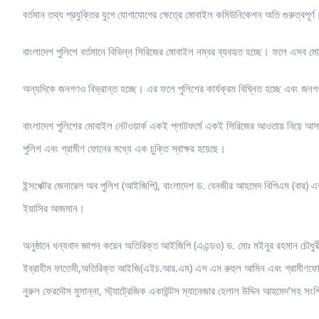
বর্তমান তথ্য প্রযুক্তির যুগে যোগাযোগের ক্ষেত্রে মোবাইল কমিউনিকেশন অতি গুরুত্বপূর্ণ
বাংলাদেশ পুলিশে বর্তমানে বিভিন্ন সিরিজের মোবাইল নম্বর ব্যবহৃত হচ্ছে। ফলে এসব ম
অন্যদিকে জনগণও বিভ্রান্ত হচ্ছে। এর ফলে পুলিশের কার্যক্রম বিঘ্নিত হচ্ছে এবং জনগণ
বাংলাদেশ পুলিশের মোবাইল নেটওয়ার্ক একই প্লাটফর্মে একই সিরিজের আওতায় নিয়ে আসার ল
পুলিশ এবং গ্রামীণ ফোনের মধ্যে এক চুক্তি স্বাক্ষর হয়েছে।
ইন্সপেক্টর জেনারেল অব পুলিশ (আইজিপি), বাংলাদেশ ড. বেনজীর আহমেদ বিপিএম (বার) এর সভাপ
ইয়াসির আজমান।
অনুষ্ঠানে ধন্যবাদ জ্ঞাপন করেন অতিরিক্ত আইজিপি (এএন্ডও) ড. মোঃ মইনুর রহমান চৌধুর
ইব্রাহীম ফাতেমী,অতিরিক্ত আইজি(এইচ.আর.এম) এস এম রুহুল আমিন এবং গ্রামীণফোনের 
নুরুল ফেরদৌস মুসান্না, স্ট্যাট্রেজিক একাউন্টস ম্যানেজার হেলাল উদ্দিন আহমেদ’সহ সংশ্ল