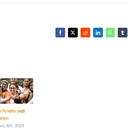
পুলিশকে
বিশেষ
সিরিজের
৩লাখ
Facebook
X
Reddit
LinkedIn
WhatsAp
Tu
সিম
দিবে
গ্রামীণফোন
সি/আলিম রেজাল্ট
জানবেন
ary 8th, 2023