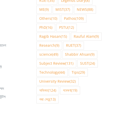
KUET
(35)
Legends Diary
(8)
ME
(9)
MIST
(37)
NEWS
(88)
Others
(10)
Pathos
(109)
PhD
(16)
PSTU
(12)
Ragib Hasan
(15)
Rauful Alam
(9)
লাদেশ
Research
(9)
RUET
(37)
science
(49)
Shabbir Ahsan
(9)
Subject Review
(131)
SUST
(24)
তা
Technology
(44)
Tips
(29)
University Review
(32)
্মদ
অভিমত
(124)
গবেষণা
(19)
ন্টস
পদ্মা সেতু
(13)