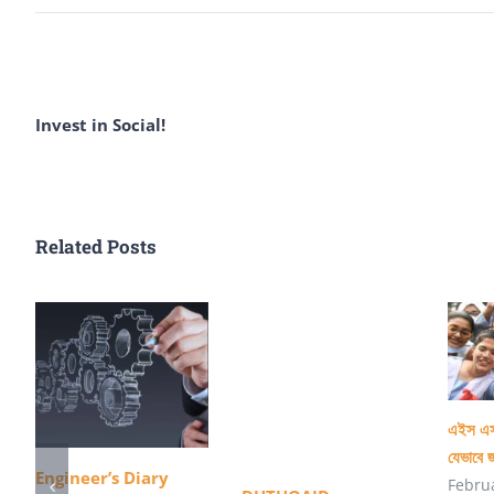
Invest in Social!
Related Posts
এইস এস 
যেভাবে 
Engineer’s Diary
Febru