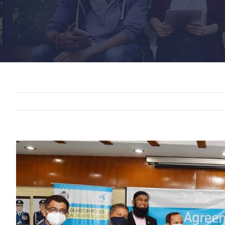
View
Larger
Image