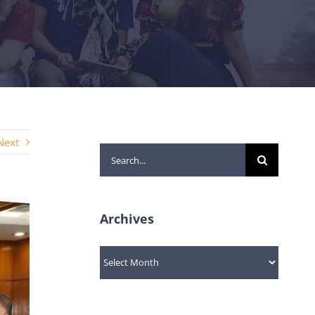
Next
Search
for:
Archives
Archives