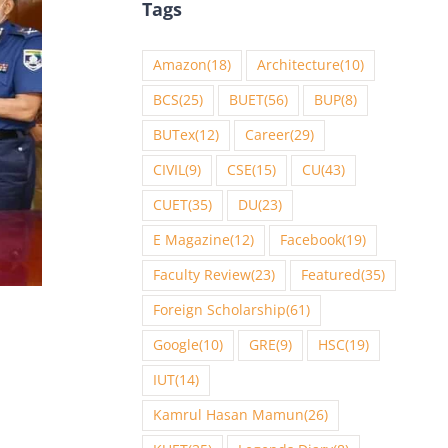
Tags
Amazon
(18)
Architecture
(10)
BCS
(25)
BUET
(56)
BUP
(8)
BUTex
(12)
Career
(29)
CIVIL
(9)
CSE
(15)
CU
(43)
CUET
(35)
DU
(23)
E Magazine
(12)
Facebook
(19)
Faculty Review
(23)
Featured
(35)
Foreign Scholarship
(61)
Google
(10)
GRE
(9)
HSC
(19)
IUT
(14)
Kamrul Hasan Mamun
(26)