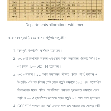
Departments allocations with merit
আবেদন যোগ্যতা (২০১৯ সালের সার্কুলার অনুযায়ী):
অবশ্যই বাংলাদেশি নাগরিক হতে হবে।
২০১৬ বা তৎপরবর্তী সালের এসএসসি অথবা সমমানের পরিক্ষায় জিপিএ ৫
এর ভিতর ৪.০০ পেয়ে পাশ হতে হবে।
২০১৯ সালের HSC অথবা সমমানের পরীক্ষায় গণিত, পদার্থ, রসায়ন ও
ইংরেজি- এই চার বিষয়ে মোট গ্রেড পয়েন্ট কমপক্ষে ১৮.৫ এবং উল্লেখিত
বিষয়গুলোর মধ্যে গণিত, পদার্থবিজ্ঞান, রসায়নে পৃথকভাবে কমপক্ষে গ্রেড
পয়েন্ট ৪.০০ ও ইংরেজিতে কমপক্ষে গ্রেড পয়েন্ট ৩.৫ পেয়ে পাশ হতে হবে।
GCE “O” লেভেল এবং “A” লেভেল পাশ করে থাকলে তার ক্ষেত্রে ভর্তি