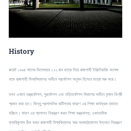
History
রুয়েট ১৯৬৪ সালের ডিসেম্বরে ১২২ জন ছাত্র নিয়ে রাজশাহী ইঞ্জিনিয়ারিং কলেজ
নামে রাজশাহী বিশ্ববিদ্যালয় অধীনে প্রকৌশল অনুষদ হিসেবে যাত্রা শুরু করে।
তখন এখানে যন্ত্রকৌশল, পুরকৌশল এবং তড়িতকৌশল বিভাগের অধীনে সন্মান ডিগ্রী
প্রদান করা হত। কিন্তু প্রশাসনিক জটিলতার কারণে এর শিক্ষা কার্যক্রম ব্যাহত
হচ্ছিল। কারণ এর প্রশাসন নিয়ন্ত্রণ করত শিক্ষা মন্ত্রনালয়; একাডেমিক
ক্যারিকুলাম ঠিক করত রাজশাহী বিশ্ববিদ্যালয় আর অবকাঠামোগত উন্নয়ন নিয়ন্ত্রণ