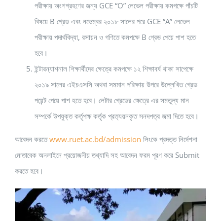
পরীক্ষায় অংশগ্রহণের জন্য GCE “O” লেভেল পরীক্ষায় কমপক্ষে পাঁচটি
বিষয়ে B গ্রেড এবং নভেম্বর ২০১৮ সালের পরে GCE “A” লেভেল
পরীক্ষায় পদার্থবিদ্যা, রসায়ন ও গণিতে কমপক্ষে B গ্রেড পেয়ে পাশ হতে
হবে।
ইন্টারন্যাশনাল শিক্ষার্থীদের ক্ষেত্রে কমপক্ষে ১২ শিক্ষাবর্ষ থাকা সাপেক্ষে
২০১৯ সালের এইচএসসি অথবা সমমান পরিক্ষায় উপরে উল্লেখিত গ্রেড
পয়েন্ট পেয়ে পাশ হতে হবে। লেটার গ্রেডের ক্ষেত্রে এর সমতুল্য মান
সম্পর্কে উপযুক্ত কর্তৃপক্ষ কর্তৃক প্রত্যয়নকৃত সনদপত্র জমা দিতে হবে।
আবেদন করতে
www.ruet.ac.bd/admission
লিংকে প্রদত্ত নির্দেশনা
মোতাবেক অনলাইনে প্রয়োজনীয় তথ্যাদি সহ আবেদন ফরম পূরণ করে Submit
করতে হবে।