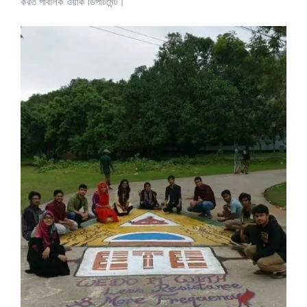
করত পাবলিক ওয়ার্ক ডিপার্টমেন্ট।