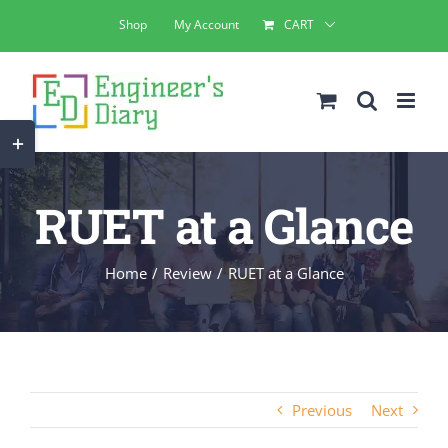
Skip
Shop
My Account
CART
to
content
Toggle
Sliding
Bar
RUET at a Glance
Area
Home
Review
RUET at a Glance
Previous
Next