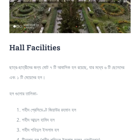
Hall Facilities
ছাত্র-ছাত্রীদের জন্য মোট ৭ টি আবাসিক হল রয়েছে, যার মধ্যে ৬ টি ছেলেদের
এবং ১ টি মেয়েদের হল।
হল গুলোর তালিকা-
শহীদ প্রেসিডেণ্ট জিয়াউর রহমান হল
শহীদ আব্দুল হামিদ হল
শহীদ শহিদুল ইসলাম হল
টিনশেড হল (শহীদ শহিদুল ইসলাম হলের এক্সটেনশন)