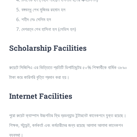
বঙ্গবন্ধু শেখ মুজিবর রহমান হল
শহীদ লেঃ সেলিম হল
দেশরত্ন শেখ হাসিনা হল (লেডিস হল)
Scholarship Facilities
রুয়েটে সিজিপিএ এর ভিত্তিতে প্রতিটি ডিপার্টমেন্টের ৫০% শিক্ষার্থীকে বার্ষিক ৩৮৯০
টাকা করে কারিগরি বৃত্তি প্রদান করা হয়।
Internet Facilities
পুরো রুয়েট ক্যাম্পাস উচ্চগতির ফ্রি ব্রডব্যান্ড ইন্টারনেট কানেকশনে যুক্ত রয়েছে।
শিক্ষক, স্টুডেন্ট, কর্মকর্তা এবং কর্মচারীদের জন্য রয়েছে আলাদা আলাদা কানেকশন
ব্যবস্থা।