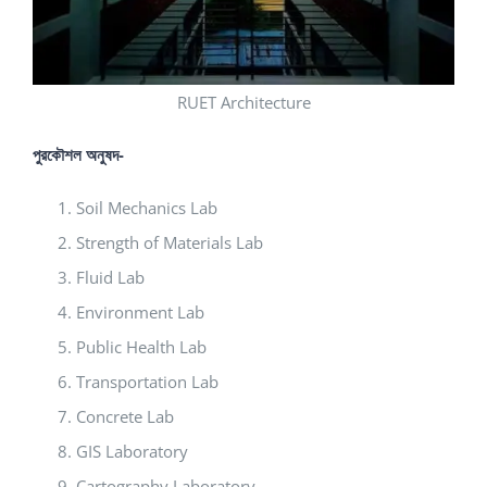
RUET Architecture
পুরকৌশল অনুষদ-
Soil Mechanics Lab
Strength of Materials Lab
Fluid Lab
Environment Lab
Public Health Lab
Transportation Lab
Concrete Lab
GIS Laboratory
Cartography Laboratory