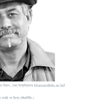
িজ্ঞান বিভাগ , ঢাকা বিশ্ববিদ্যালয় khassan@du.ac.bd
ে দেখছি তা বিশ্বে নজিরবিহীন।