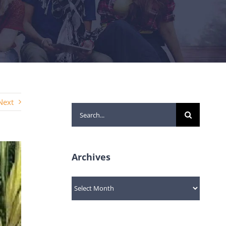
Next
Search
for:
Archives
Archives