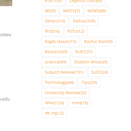
KUET
(35)
Legends Diary
(8)
ME
(9)
MIST
(37)
NEWS
(88)
Others
(10)
Pathos
(109)
PhD
(16)
PSTU
(12)
মেরিকার
Ragib Hasan
(15)
Rauful Alam
(9)
Research
(9)
RUET
(37)
science
(49)
Shabbir Ahsan
(9)
Subject Review
(131)
SUST
(24)
Technology
(44)
Tips
(29)
University Review
(32)
entific
অভিমত
(124)
গবেষণা
(19)
পদ্মা সেতু
(13)