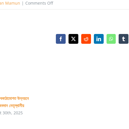
on
san Mamun
|
Comments Off
STEM-
এর
হাত
ধরেই
Facebook
X
Reddit
LinkedIn
WhatsAp
Tu
একটি
দেশ
উন্নতির
চরম
শিখরে
উঠতে
বকাঠামোগত উন্নয়নে
পারে
অবদান নেতৃস্থানীয়
t 30th, 2025