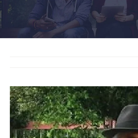
View
Larger
Image