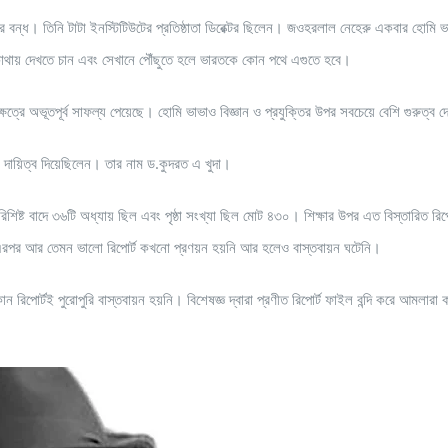
 বন্ধ। তিনি টাটা ইনস্টিটিউটের প্রতিষ্ঠাতা ডিরেক্টর ছিলেন। জওহরলাল নেহেরু একবার হোমি 
কোথায় দেখতে চান এবং সেখানে পৌঁছুতে হলে ভারতকে কোন পথে এগুতে হবে।
ত্রে অভূতপূর্ব সাফল্য পেয়েছে। হোমি ভাভাও বিজ্ঞান ও প্রযুক্তির উপর সবচেয়ে বেশি গুরুত্ব 
ের দায়িত্ব দিয়েছিলেন। তার নাম ড.কুদরত এ খুদা।
িশিষ্ট বাদে ৩৬টি অধ্যায় ছিল এবং পৃষ্ঠা সংখ্যা ছিল মোট ৪৩০। শিক্ষার উপর এত বিস্তারিত রিপ
। এরপর আর তেমন ভালো রিপোর্ট কখনো প্রণয়ন হয়নি আর হলেও বাস্তবায়ন ঘটেনি।
পোর্টই পুরোপুরি বাস্তবায়ন হয়নি। বিশেষজ্ঞ দ্বারা প্রণীত রিপোর্ট ফাইল বন্দি করে আমলারা 