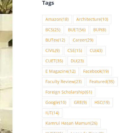
Tags
Amazon
(18)
Architecture
(10)
BCS
(25)
BUET
(56)
BUP
(8)
BUTex
(12)
Career
(29)
CIVIL
(9)
CSE
(15)
CU
(43)
CUET
(35)
DU
(23)
E Magazine
(12)
Facebook
(19)
Faculty Review
(23)
Featured
(35)
Foreign Scholarship
(61)
Google
(10)
GRE
(9)
HSC
(19)
IUT
(14)
Kamrul Hasan Mamun
(26)