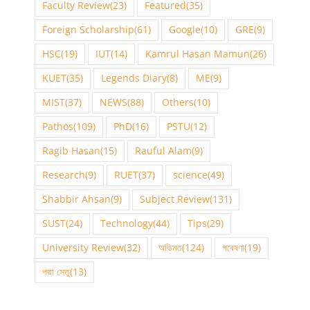
Faculty Review
(23)
Featured
(35)
Foreign Scholarship
(61)
Google
(10)
GRE
(9)
HSC
(19)
IUT
(14)
Kamrul Hasan Mamun
(26)
KUET
(35)
Legends Diary
(8)
ME
(9)
MIST
(37)
NEWS
(88)
Others
(10)
Pathos
(109)
PhD
(16)
PSTU
(12)
Ragib Hasan
(15)
Rauful Alam
(9)
Research
(9)
RUET
(37)
science
(49)
Shabbir Ahsan
(9)
Subject Review
(131)
SUST
(24)
Technology
(44)
Tips
(29)
University Review
(32)
অভিমত
(124)
গবেষণা
(19)
পদ্মা সেতু
(13)