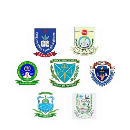
View
Larger
Image