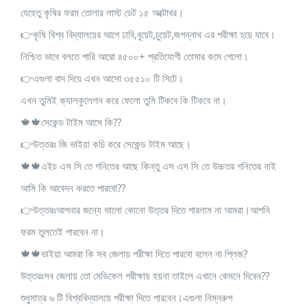
যেহেতু কৃষির ফরম তোলার লাস্ট ডেট ১৫ অক্টোবর।
👉কৃষি বিশ্ব বিদ্যালয়ের আগে ঢাবি,বুয়েট,চুয়েট,জগন্নাথ এর পরীক্ষা হয়ে যাবে।
নিশ্চিত ভাবে বলতে পারি আরো ৪৫০০+ প্রতিযোগী তোমার কমে গেলো।
👉এগুলা বাদ দিয়ে এখন আসো ৩৫৫১০ টি সিটে।
এখন তুমিই ক্যালকুলেশন করে ফেলো তুমি টিকবে কি টিকবে না।
🍁🍁সেকেন্ড টাইম আসে কি??
👉উত্তরঃ জি ভাইয়া কচি করে সেকেন্ড টাইম আছে।
🍁🍁এইচ এস সি তে গনিতের আছে কিন্তু এস এস সি তে উচ্চতর গনিতের নাই
আমি কি আবেদন করতে পারবো??
👉উত্তরঃআপনার জন্যে ভালো কোনো উত্তর দিতে পারলাম না আমরা।আপনি
ফরম তুলতেই পারবেন না।
🍁🍁ভাইয়া আমরা কি সব জেলায় পরীক্ষা দিতে পারবো বলেন না প্লিজ?
উত্তরঃসব জেলায় তো মেডিকেল পরীক্ষায় হয়না তাইলে এখানে কেমনে দিবেন??
শুধুমাত্র ৬ টি বিশ্ববিদ্যালয়ে পরীক্ষা দিতে পারবেন।এগুলা নিম্নরুপ