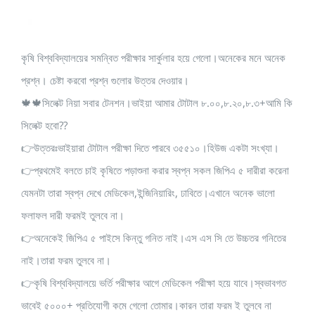
কৃষি বিশ্ববিদ্যালয়ের সমন্বিত পরীক্ষার সার্কুলার হয়ে গেলো।অনেকের মনে অনেক
প্রশ্ন। চেষ্টা করবো প্রশ্ন গুলোর উত্তর দেওয়ার।
🍁🍁সিলেক্ট নিয়া সবার টেনশন।ভাইয়া আমার টোটাল ৮.০০,৮.২০,৮.৩+আমি কি
সিলেক্ট হবো??
👉উত্তরঃভাইয়ারা টোটাল পরীক্ষা দিতে পারবে ৩৫৫১০।হিউজ একটা সংখ্যা।
👉প্রথমেই বলতে চাই কৃষিতে পড়াশুনা করার স্বপ্ন সকল জিপিএ ৫ দারীরা করেনা
যেমনটা তারা স্বপ্ন দেখে মেডিকেল,ইন্জিনিয়ারিং, ঢাবিতে।এখানে অনেক ভালো
ফলাফল দারী ফরমই তুলবে না।
👉অনেকেই জিপিএ ৫ পাইসে কিন্তু গনিত নাই।এস এস সি তে উচ্চতর গনিতের
নাই।তারা ফরম তুলবে না।
👉কৃষি বিশ্ববিদ্যালয়ে ভর্তি পরীক্ষার আগে মেডিকেল পরীক্ষা হয়ে যাবে।স্বভাবগত
ভাবেই ৫০০০+ প্রতিযোগী কমে গেলো তোমার।কারন তারা ফরম ই তুলবে না