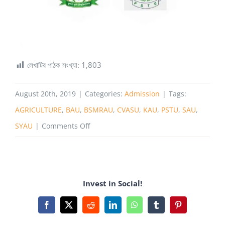
লেখাটির পাঠক সংখ্যা:
1,803
August 20th, 2019
|
Categories:
Admission
|
Tags:
AGRICULTURE
,
BAU
,
BSMRAU
,
CVASU
,
KAU
,
PSTU
,
SAU
,
on
SYAU
|
Comments Off
কৃষিবিজ্ঞান
সমন্বিত
ভর্তি
Invest in Social!
পরীক্ষার
বিস্তারিত
Facebook
X
Reddit
LinkedIn
WhatsApp
Tumblr
Pinterest