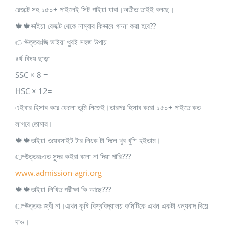
রেজাল্ট সহ ১৫০+ পাইলেই সিট পাইয়া যাবা।অতীত তাইই বলছে।
🍁🍁ভাইয়া রেজাল্ট থেকে নাম্বার কিভাবে গননা করা হবে??
👉উত্তরঃজি ভাইয়া খুবই সহজ উপায়
৪র্থ বিষয় ছাড়া
SSC × 8 =
HSC × 12=
এইবার হিসাব করে ফেলো তুমি নিজেই।তারপর হিসাব করো ১৫০+ পাইতে কত
লাগবে তোমার।
🍁🍁ভাইয়া ওয়েবসাইট টার লিংক টা দিলে খুব খুশি হইতাম।
👉উত্তরঃএত সুন্দর কইরা বলো না দিয়া পারি???
www.admission-agri.org
🍁🍁ভাইয়া লিখিত পরীক্ষা কি আছে???
👉উত্তরঃ জ্বী না।এখন কৃষি বিশ্ববিদ্যালয় কমিটিকে এখন একটা ধন্যবাদ দিয়ে
দাও।