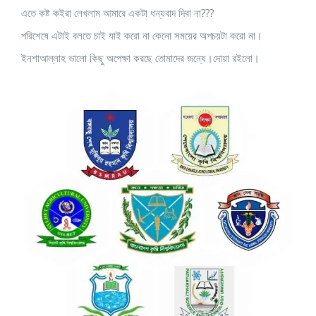
এতে কষ্ট কইরা লেখলাম আমারে একটা ধন্যবাদ দিবা না???
পরিশেষে এটাই বলতে চাই যাই করো না কেনো সময়ের অপচয়টা করো না।
ইনশাআল্লাহ ভালো কিছু অপেক্ষা করছে তোমাদের জন্যে।দোয়া রইলো।