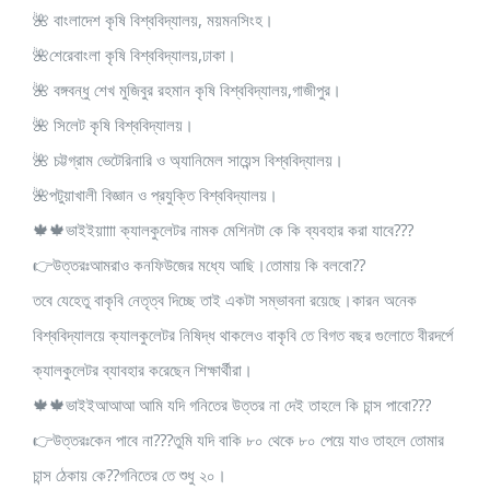
🌺 বাংলাদেশ কৃষি বিশ্ববিদ্যালয়, ময়মনসিংহ।
🌺শেরেবাংলা কৃষি বিশ্ববিদ্যালয়,ঢাকা।
🌺 বঙ্গবন্ধু শেখ মুজিবুর রহমান কৃষি বিশ্ববিদ্যালয়,গাজীপুর।
🌺 সিলেট কৃষি বিশ্ববিদ্যালয়।
🌺 চট্টগ্রাম ভেটেরিনারি ও অ্যানিমেল সায়েন্স বিশ্ববিদ্যালয়।
🌺পটুয়াখালী বিজ্ঞান ও প্রযুক্তি বিশ্ববিদ্যালয়।
🍁🍁ভাইইয়াাাা ক্যালকুলেটর নামক মেশিনটা কে কি ব্যবহার করা যাবে???
👉উত্তরঃআমরাও কনফিউজের মধ্যে আছি।তোমায় কি বলবো??
তবে যেহেতু বাকৃবি নেতৃত্ব দিচ্ছে তাই একটা সম্ভাবনা রয়েছে।কারন অনেক
বিশ্ববিদ্যালয়ে ক্যালকুলেটর নিষিদ্ধ থাকলেও বাকৃবি তে বিগত বছর গুলোতে বীরদর্পে
ক্যালকুলেটর ব্যাবহার করেছেন শিক্ষার্থীরা।
🍁🍁ভাইইআআআ আমি যদি গনিতের উত্তর না দেই তাহলে কি চান্স পাবো???
👉উত্তরঃকেন পাবে না???তুমি যদি বাকি ৮০ থেকে ৮০ পেয়ে যাও তাহলে তোমার
চান্স ঠেকায় কে??গনিতের তে শুধু ২০।