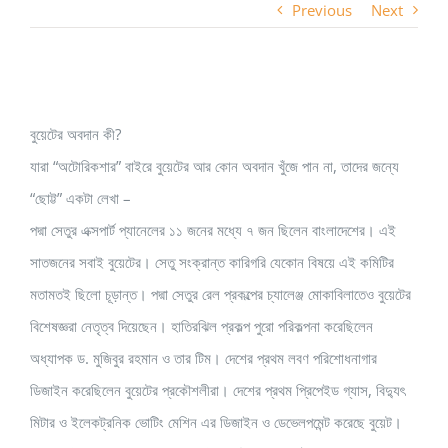
Previous
Next
View
বুয়েটের অবদান কী?
Larger
যারা “অটোরিকশার” বাইরে বুয়েটের আর কোন অবদান খুঁজে পান না, তাদের জন্যে
Image
“ছোট্ট” একটা লেখা –
পদ্মা সেতুর এক্সপার্ট প্যানেলের ১১ জনের মধ্যে ৭ জন ছিলেন বাংলাদেশের। এই
সাতজনের সবাই বুয়েটের। সেতু সংক্রান্ত কারিগরি যেকোন বিষয়ে এই কমিটির
মতামতই ছিলো চূড়ান্ত। পদ্মা সেতুর রেল প্রকল্পের চ্যালেঞ্জ মোকাবিলাতেও বুয়েটের
বিশেষজ্ঞরা নেতৃত্ব দিয়েছেন। হাতিরঝিল প্রকল্প পুরো পরিকল্পনা করেছিলেন
অধ্যাপক ড. মুজিবুর রহমান ও তার টিম। দেশের প্রথম লবণ পরিশোধনাগার
ডিজাইন করেছিলেন বুয়েটের প্রকৌশলীরা। দেশের প্রথম প্রিপেইড গ্যাস, বিদ্যুৎ
মিটার ও ইলেকট্রনিক ভোটিং মেশিন এর ডিজাইন ও ডেভেলপমেন্ট করেছে বুয়েট।