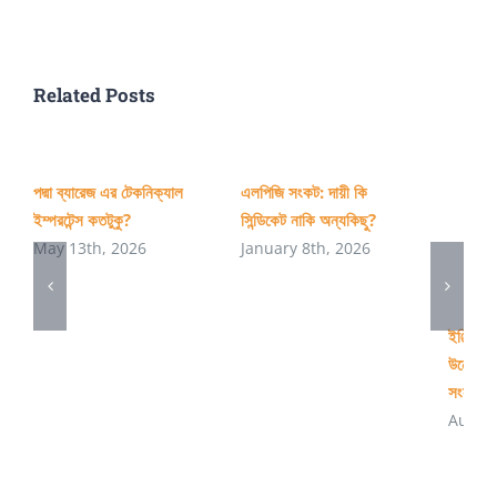
নেতৃস্থানী
Related Posts
পদ্মা ব্যারেজ এর টেকনিক্যাল
এলপিজি সংকট: দায়ী কি
ইম্পরটেন্স কতটুকু?
সিন্ডিকেট নাকি অন্যকিছু?
May 13th, 2026
January 8th, 2026
ইঞ্জিনিয়
উন্নোয়ন
সংস্কার 
August