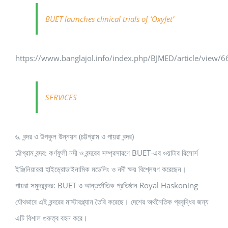
BUET launches clinical trials of ‘OxyJet’
https://www.banglajol.info/index.php/BJMED/article/view/
SERVICES
৬. বন্দর ও উপকূল উন্নয়ন (চট্টগ্রাম ও পায়রা বন্দর)
চট্টগ্রাম বন্দর: কর্ণফুলী নদী ও বন্দরের সম্প্রসারণে BUET-এর ওয়াটার রিসোর্স
ইঞ্জিনিয়াররা হাইড্রোডাইনামিক মডেলিং ও নদী ক্ষয় বিশ্লেষণ করেছেন।
পায়রা সমুদ্রবন্দর: BUET ও আন্তর্জাতিক প্রতিষ্ঠান Royal Haskoning
যৌথভাবে এই বন্দরের মাস্টারপ্ল্যান তৈরি করেছে। দেশের অর্থনৈতিক প্রবৃদ্ধির জন্য
এটি বিশাল গুরুত্ব বহন করে।