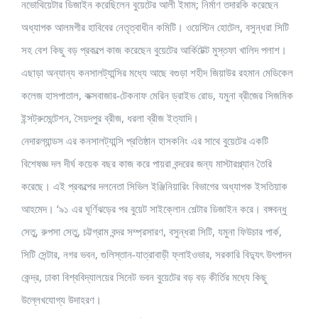
নভোথিয়েটার ডিজাইন করেছিলেন বুয়েটের আলী ইমাম; নির্মাণ তদারকি করেছেন
অধ্যাপক আলমগীর হাবিবের নেতৃত্বাধীন কমিটি। ওয়েস্টিন হোটেল, বসুন্ধরা সিটি
সহ বেশ কিছু বড় প্রকল্পে কাজ করেছেন বুয়েটের আর্কিটেক্ট মুস্তফা খালিদ পলাশ।
এছাড়া অন্যান্য কনসালট্যান্সির মধ্যে আছে বগুড়া শহীদ জিয়াউর রহমান মেডিকেল
কলেজ হাসপাতাল, কক্সবাজার-টেকনাফ মেরিন ড্রাইভ রোড, যমুনা ব্রীজের সিজমিক
ইন্সট্রুমেন্টেশন, সৈয়দপুর ব্রীজ, ধরলা ব্রীজ ইত্যাদি।
নেদারল্যান্ডস এর কনসালট্যান্সি প্রতিষ্ঠান হাসকনিং এর সাথে বুয়েটের একটি
বিশেষজ্ঞ দল দীর্ঘ কয়েক বছর কাজ করে পায়রা বন্দরের জন্য মাস্টারপ্ল্যান তৈরি
করেছে। এই প্রকল্পের দলনেতা সিভিল ইঞ্জিনিয়ারিং বিভাগের অধ্যাপক ইসতিয়াক
আহমেদ। ‘৯১ এর ঘূর্ণিঝড়ের পর বুয়েট সাইক্লোন শেল্টার ডিজাইন করে। বঙ্গবন্ধু
সেতু, রুপসা সেতু, চট্টগ্রাম বন্দর সম্প্রসারণ, বসুন্ধরা সিটি, যমুনা ফিউচার পার্ক,
সিটি সেন্টার, নগর ভবন, গুলিস্তান-যাত্রাবাড়ী ফ্লাইওভার, সরকারি বিদ্যুৎ উৎপাদন
কেন্দ্র, ঢাকা বিশ্ববিদ্যালয়ের সিনেট ভবন বুয়েটের বড় বড় কীর্তির মধ্যে কিছু
উল্লেখযোগ্য উদাহরণ।