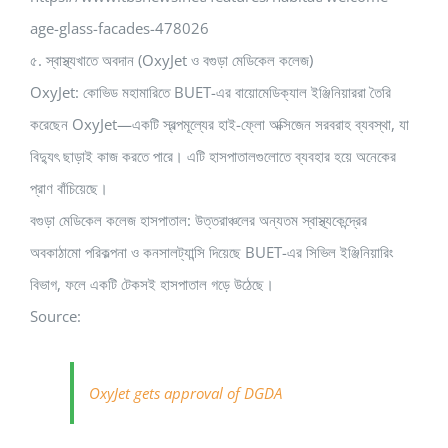
age-glass-facades-478026
৫. স্বাস্থ্যখাতে অবদান (OxyJet ও বগুড়া মেডিকেল কলেজ)
OxyJet: কোভিড মহামারিতে BUET-এর বায়োমেডিক্যাল ইঞ্জিনিয়াররা তৈরি
করেছেন OxyJet—একটি স্বল্পমূল্যের হাই-ফ্লো অক্সিজেন সরবরাহ ব্যবস্থা, যা
বিদ্যুৎ ছাড়াই কাজ করতে পারে। এটি হাসপাতালগুলোতে ব্যবহার হয়ে অনেকের
প্রাণ বাঁচিয়েছে।
বগুড়া মেডিকেল কলেজ হাসপাতাল: উত্তরাঞ্চলের অন্যতম স্বাস্থ্যকেন্দ্রের
অবকাঠামো পরিকল্পনা ও কনসালট্যান্সি দিয়েছে BUET-এর সিভিল ইঞ্জিনিয়ারিং
বিভাগ, ফলে একটি টেকসই হাসপাতাল গড়ে উঠেছে।
Source:
OxyJet gets approval of DGDA