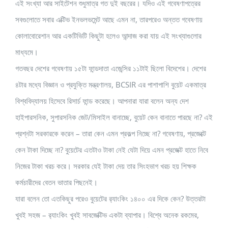
এই সংখ্যা আর সাইটেশন শুধুমাত্র গত দুই বছরের। যদিও এই গবেষণাপত্রের
সবগুলোতে সবার এক্টিভ ইনভলভমেন্ট আছে এমন না, তারপরেও অন্তত গবেষণায়
কোলাবোরেশান আর একটিভিটি কিছুটা হলেও আন্দাজ করা যায় এই সংখ্যাগুলোর
মাধ্যমে।
গতবছর দেশের গবেষণায় ১৫টা ফান্ডদাতা এজেন্সির ১১টাই ছিলো বিদেশের। দেশের
৪টার মধ্যে বিজ্ঞান ও প্রযুক্তি মন্ত্রণালয়, BCSIR এর পাশাপাশি বুয়েট একমাত্র
বিশ্ববিদ্যালয় হিসেবে রিসার্চ ফান্ড করেছে। আপনারা যারা বলেন অন্য দেশ
হাইপারসনিক, সুপারসনিক জেট/মিসাইল বানাচ্ছে, বুয়েট কেন বানাতে পারছে না? এই
প্রশ্নটা সরকারকে করেন – তারা কেন এমন প্রকল্প নিচ্ছে না? গবেষণায়, প্রজেক্টে
কেন টাকা দিচ্ছে না? বুয়েটের এতটাও টাকা নেই যেটা দিয়ে এমন প্রজেক্ট হাতে নিবে
নিজের টাকা খরচ করে। সরকার যেই টাকা দেয় তার সিংহভাগ খরচ হয় শিক্ষক
কর্মচারীদের বেতন ভাতার পিছনেই।
যারা বলেন তো এতকিছুর পরেও বুয়েটের র‍্যাংকিং ১৪০০ এর দিকে কেন? উত্তরটা
খুবই সহজ – র‍্যাংকিং খুবই সাবজেক্টিভ একটা ব্যাপার। বিশ্বে অনেক রকমের,