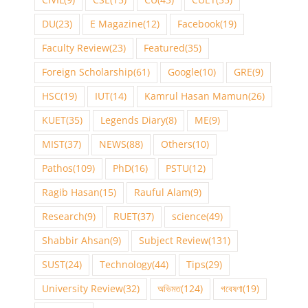
DU
(23)
E Magazine
(12)
Facebook
(19)
Faculty Review
(23)
Featured
(35)
Foreign Scholarship
(61)
Google
(10)
GRE
(9)
HSC
(19)
IUT
(14)
Kamrul Hasan Mamun
(26)
KUET
(35)
Legends Diary
(8)
ME
(9)
MIST
(37)
NEWS
(88)
Others
(10)
Pathos
(109)
PhD
(16)
PSTU
(12)
Ragib Hasan
(15)
Rauful Alam
(9)
Research
(9)
RUET
(37)
science
(49)
Shabbir Ahsan
(9)
Subject Review
(131)
SUST
(24)
Technology
(44)
Tips
(29)
University Review
(32)
অভিমত
(124)
গবেষণা
(19)