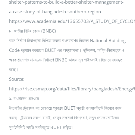
shelter-patterns-to-build-a-better-shelter-management-
a-case-study-of-bangladesh-southern-region
https://www.academia.edu/13655703/A_STUDY_OF_CYC
৮. জাতীয় বিল্ডিং কোড (BNBC)
ভবন নির্মাণে নিরাপত্তা নিশ্চিত করতে বাংলাদেশের নিজস্ব National Building
Code প্রণয়ন করেছেন BUET এর অধ্যাপকরা। ভূমিকম্প, অগ্নি-নিরাপত্তা ও
অবকাঠামোগত মানদণ্ড নির্ধারণে BNBC আজও মূল গাইডলাইন হিসেবে ব্যবহৃত
হচ্ছে।
Source:
https://rise.esmap.org/data/files/library/bangladesh/Ene
৯. বাংলাদেশ রেলওয়ে
উচ্চগতির ট্রেনসহ বহু রেলওয়ে প্রকল্পে BUET স্থায়ী কনসালট্যান্ট হিসেবে কাজ
করছে। ট্র্যাকের নকশা যাচাই, সেতুর সক্ষমতা বিশ্লেষণ, নতুন লোকোমোটিভের
স্যুটেবিলিটি স্টাডি সবকিছুতে BUET জড়িত।