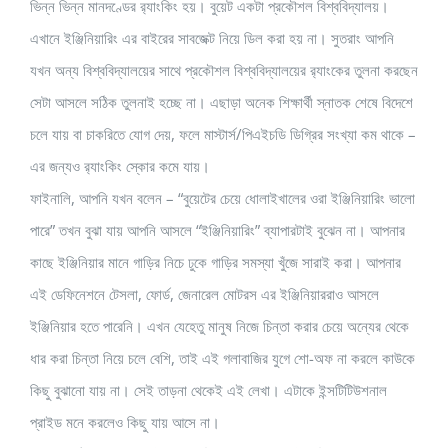
ভিন্ন ভিন্ন মানদণ্ডের র‍্যাংকিং হয়। বুয়েট একটা প্রকৌশল বিশ্ববিদ্যালয়।
এখানে ইঞ্জিনিয়ারিং এর বাইরের সাবজেক্ট নিয়ে ডিল করা হয় না। সুতরাং আপনি
যখন অন্য বিশ্ববিদ্যালয়ের সাথে প্রকৌশল বিশ্ববিদ্যালয়ের র‍্যাংকের তুলনা করছেন
সেটা আসলে সঠিক তুলনাই হচ্ছে না। এছাড়া অনেক শিক্ষার্থী স্নাতক শেষে বিদেশে
চলে যায় বা চাকরিতে যোগ দেয়, ফলে মাস্টার্স/পিএইচডি ডিগ্রির সংখ্যা কম থাকে –
এর জন্যও র‍্যাংকিং স্কোর কমে যায়।
ফাইনালি, আপনি যখন বলেন – “বুয়েটের চেয়ে ধোলাইখালের ওরা ইঞ্জিনিয়ারিং ভালো
পারে” তখন বুঝা যায় আপনি আসলে “ইঞ্জিনিয়ারিং” ব্যাপারটাই বুঝেন না। আপনার
কাছে ইঞ্জিনিয়ার মানে গাড়ির নিচে ঢুকে গাড়ির সমস্যা খুঁজে সারাই করা। আপনার
এই ডেফিনেশনে টেসলা, ফোর্ড, জেনারেল মোটরস এর ইঞ্জিনিয়াররাও আসলে
ইঞ্জিনিয়ার হতে পারেনি। এখন যেহেতু মানুষ নিজে চিন্তা করার চেয়ে অন্যের থেকে
ধার করা চিন্তা নিয়ে চলে বেশি, তাই এই গলাবাজির যুগে শো-অফ না করলে কাউকে
কিছু বুঝানো যায় না। সেই তাড়না থেকেই এই লেখা। এটাকে ইন্সটিটিউশনাল
প্রাইড মনে করলেও কিছু যায় আসে না।