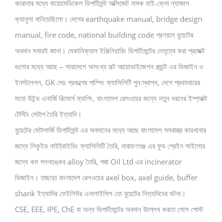
করোনার মধ্যে বায়োমেডিকেল ডিপার্টমেন্ট অক্সিজেট নামক হাই-ফ্লো ন্যাজাল
ক্যানুলা বানিয়েছিলো। দেশের earthquake manual, bridge design
manual, fire code, national building code প্রণয়নে বুয়েটের
অবদান সবারই জানা। মেকানিক্যাল ইঞ্জিনিয়ারিং ডিপার্টমেন্টের নেতৃত্বে করা প্রজেক্ট
গুলোর মধ্যে আছে – সারাদেশে অসংখ্য সল্ট আয়োডাইজেশন প্ল্যান্ট এর ডিজাইন ও
ইনস্টলেশন, GK সেচ প্রকল্পের পাম্পিং ফ্যাসিলিটি পুন:স্থাপন, দেশে প্রথমবারের
মতো উইন্ড এনার্জি রিসোর্স ম্যাপিং, বাংলাদেশ রেলওয়ের জন্যে নতুন ধরনের ইম্প্যাক্ট
টেস্টিং সেটাপ তৈরি ইত্যাদি।
বুয়েটের মেটালার্জি ডিপার্টমেন্ট এর অবদানের মধ্যে আছে বাংলাদেশ সমরাস্ত্র কারখানার
জন্যে লিকুইড নাইট্রাইডিং ফ্যাসিলিটি তৈরি, নারায়ণগঞ্জ এর ফুড গ্রেইন সাইলোর
জন্যে কম গলনাঙ্কের alloy তৈরি, পদ্মা Oil Ltd এর incinerator
ডিজাইন। তাছাড়া বাংলাদেশ রেলওয়ের axel box, axel guide, buffer
shank ইত্যাদির ফেইলিউর এনালাইসিস তো বুয়েটের নিত্যদিনের ঘটনা।
CSE, EEE, IPE, ChE বা অন্য ডিপার্টমেন্টের অবদান উল্লেখ করতে গেলে পোস্ট