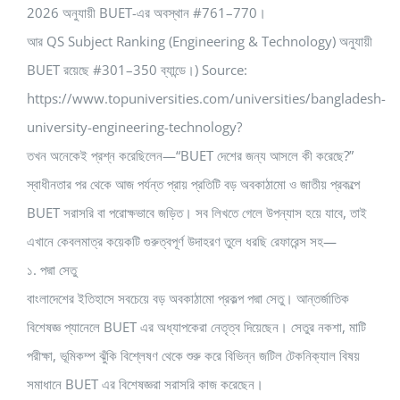
2026 অনুযায়ী BUET-এর অবস্থান #761–770।
আর QS Subject Ranking (Engineering & Technology) অনুযায়ী
BUET রয়েছে #301–350 ব্যান্ডে।) Source:
https://www.topuniversities.com/universities/bangladesh-
university-engineering-technology?
তখন অনেকেই প্রশ্ন করেছিলেন—“BUET দেশের জন্য আসলে কী করেছে?”
স্বাধীনতার পর থেকে আজ পর্যন্ত প্রায় প্রতিটি বড় অবকাঠামো ও জাতীয় প্রকল্পে
BUET সরাসরি বা পরোক্ষভাবে জড়িত। সব লিখতে গেলে উপন্যাস হয়ে যাবে, তাই
এখানে কেবলমাত্র কয়েকটি গুরুত্বপূর্ণ উদাহরণ তুলে ধরছি রেফারেন্স সহ—
১. পদ্মা সেতু
বাংলাদেশের ইতিহাসে সবচেয়ে বড় অবকাঠামো প্রকল্প পদ্মা সেতু। আন্তর্জাতিক
বিশেষজ্ঞ প্যানেলে BUET এর অধ্যাপকেরা নেতৃত্ব দিয়েছেন। সেতুর নকশা, মাটি
পরীক্ষা, ভূমিকম্প ঝুঁকি বিশ্লেষণ থেকে শুরু করে বিভিন্ন জটিল টেকনিক্যাল বিষয়
সমাধানে BUET এর বিশেষজ্ঞরা সরাসরি কাজ করেছেন।