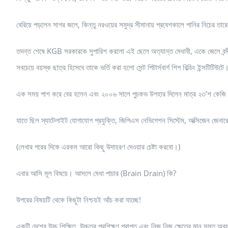
বেরিয়ে পড়লেন সাগর জলে, কিন্তু নরওয়ের সমুদ্র সীমানায় প্রবেশকালে পানির নিচের তার
তদন্ত শেষে KGB সরকারকে সুপারিশ করলো এই ছেলে অত্যান্ত মেধাবী, একে জেলে বন্
সবচেয়ে বয়স্ক ছাত্র হিসেবে তাকে ভর্তি করা হলো সেন্ট পিটার্সবার্গ শিপ বিল্ডিং ইন্সটিটিউটে
এক সময় পাশ করে বের হলেন এবং ২০০৬ সালে পুচকভ উপহার দিলেন মাত্র ২৩’শ কেজি ও
যাতে ছিল স্যাটেলাইট যোগাযোগ প্রযুক্তি, জিপিএস নেভিগেশন সিস্টেম, অক্সিজেন জেনারে
(লেখার পরের দিকে এরকম আরো কিছু উদাহরণ দেওয়ার চেষ্টা করবো।)
এবার আসি মূল বিষয়ে। আসলে মেধা পাচার (Brain Drain) কি?
উপরের বিষয়টি থেকে কিছুটা নিশ্চয়ই আঁচ করা যাচ্ছে!
একটি দেশের উচ্চ শিক্ষিত, উচ্চতর প্রশিক্ষণ প্রাপ্ত এবং নিজ নিজ ক্ষেত্রে মান সন্মত অবদ