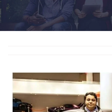
View
Larger
Image