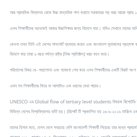
আর প্রাথমিক বিদ্যালয় থেকে উচ্চ মাধ্যমিক পাশ করাতে সরকারের গড় খরচ আরো প্রায় ১০ 
এসব শিক্ষার্থীদের অনেকেই আবার উচ্চশিক্ষার জন্য বিদেশে যায়। যদিও সেখানে তাদের অ
কেননা তখন তিনি এই দেশের পাসপোর্ট ব্যবহার করেন এবং বাংলাদেশ দূতাবাসের প্রত্যক্ষ
বিদেশে যায় তারা ৬ বছর পর্যন্ত রাষ্ট্র (নিজ প্রতিষ্ঠান) খরচ বহন করে।
পরিতাপের বিষয় যে- পড়াশোনা এবং গবেষণা শেষ করে এসব শিক্ষার্থীদের একটি বিরাট 
এমন সব শিক্ষার্থীদের ফিরে না আসাটাও এক ধরনের মেধা পাচার।
UNESCO এর Global flow of tertiary level students বিষয়ক রিপোর্টের তথ্য অন
বিভিন্ন দেশের বিশ্ববিদ্যালয় ভর্তি হয়। (রিপোর্ট টি প্রকাশিত হয় ২৬-৯-২০১৯ তারিখে এ
তাদের হিসাব মতে, যেসব দেশে সবচেয়ে বেশি বাংলাদেশী শিক্ষার্থী গিয়েছে তার মধ্যে প্র
কানাডা-২১৯০,জাপান-১৪০৪, ফিনল্যান্ড -৬২০, সুইডেন -৪৯৫ এমনকি লুক্সেমবার্গে ৫