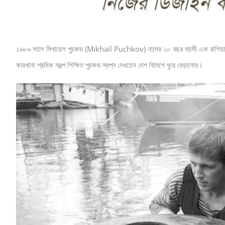
১৯৮৬ সালে মিখায়েল পুচকভ (Mikhail Puchkov) নামের ২০ বছর বয়সী এক রাশিয়ান এক
কারখানা শ্রমিক স্বল্প শিক্ষিত পুচকভ স্বপ্ন দেখতেন দেশ বিদেশে ঘুরে বেড়ানোর।