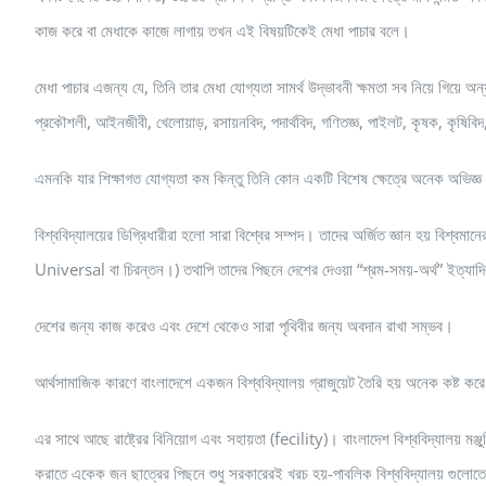
কাজ করে বা মেধাকে কাজে লাগায় তখন এই বিষয়টিকেই মেধা পাচার বলে।
মেধা পাচার এজন্য যে, তিনি তার মেধা যোগ্যতা সামর্থ উদ্ভাবনী ক্ষমতা সব নিয়ে গিয়ে 
প্রকৌশলী, আইনজীবী, খেলোয়াড়, রসায়নবিদ, পদার্থবিদ, গণিতজ্ঞ, পাইলট, কৃষক, কৃষিবিদ,
এমনকি যার শিক্ষাগত যোগ্যতা কম কিন্তু তিনি কোন একটি বিশেষ ক্ষেত্রে অনেক অভ
বিশ্ববিদ্যালয়ের ডিগ্রিধারীরা হলো সারা বিশ্বের সম্পদ। তাদের অর্জিত জ্ঞান হয় বিশ্বমা
Universal বা চিরন্তন।) তথাপি তাদের পিছনে দেশের দেওয়া “শ্রম-সময়-অর্থ” ইত্যাদি
দেশের জন্য কাজ করেও এবং দেশে থেকেও সারা পৃথিবীর জন্য অবদান রাখা সম্ভব।
আর্থসামাজিক কারণে বাংলাদেশে একজন বিশ্ববিদ্যালয় গ্রাজুয়েট তৈরি হয় অনেক কষ্ট ক
এর সাথে আছে রাষ্ট্রের বিনিয়োগ এবং সহায়তা (fecility)। বাংলাদেশ বিশ্ববিদ্যাল
করাতে একেক জন ছাত্রের পিছনে শুধু সরকারেরই খরচ হয়-পাবলিক বিশ্ববিদ্যালয় গুল