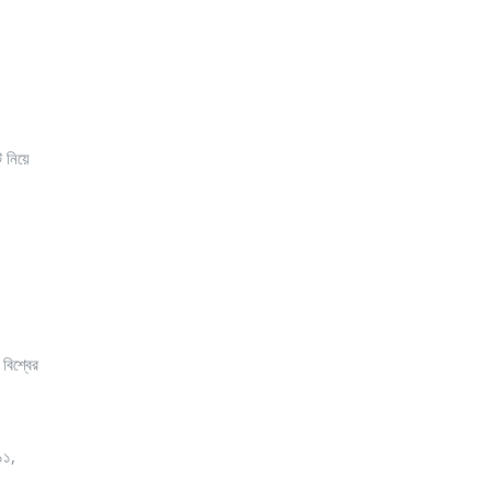
ি নিয়ে
বিশ্বের
১১,