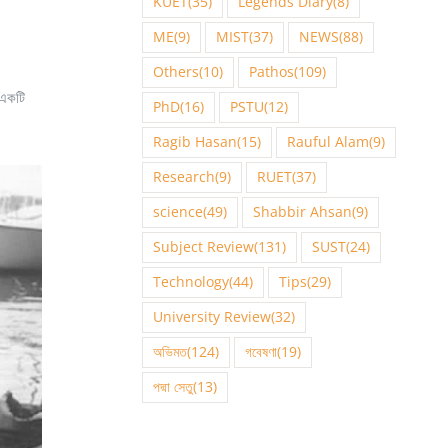
KUET
(35)
Legends Diary
(8)
ME
(9)
MIST
(37)
NEWS
(88)
Others
(10)
Pathos
(109)
 একটি
PhD
(16)
PSTU
(12)
Ragib Hasan
(15)
Rauful Alam
(9)
Research
(9)
RUET
(37)
science
(49)
Shabbir Ahsan
(9)
Subject Review
(131)
SUST
(24)
Technology
(44)
Tips
(29)
University Review
(32)
অভিমত
(124)
গবেষণা
(19)
পদ্মা সেতু
(13)