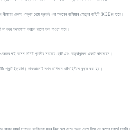
ের সীমান্ত বেড়ায় ধাক্কা খেয়ে দ্রুতই ধরা পড়লেন রাশিয়ান গোয়েন্দা বাহিনী (KGB)র হাতে।
দী না করে পড়াশোনা করালে ভালো ফল পাওয়া যাবে।
।
জনের দুই আসন বিশিষ্ট পৃথিবীর সবচেয়ে ছোট এবং অত্যাধুনিক একটি সাবমেরিন।
টিং প্লান্ট ইত্যাদি। সাবমেরিনটি তখন রাশিয়ান নৌবাহিনীতে যুক্ত করা হয়।
ান রাখার সামর্থ সম্পন্ন ব্যক্তিরা যখন নিজ দেশ ছেড়ে অন্য দেশে গিয়ে সে দেশের স্বার্থে স্থায়ী 