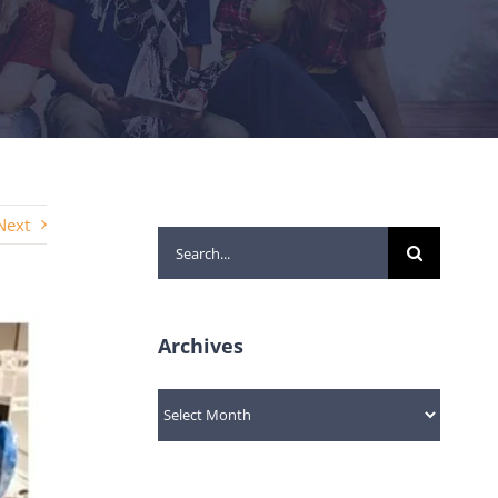
Next
Search
for:
Archives
Archives