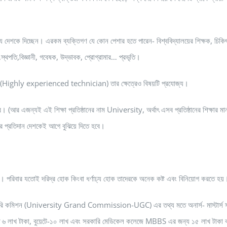
অন্য দেশকে দিচ্ছেন। এরকম ব্যক্তিগণ যে কোন পেশার হতে পারেন- বিশ্ববিদ্যালয়ের শিক্ষক, চিক
স্থপতি,বিজ্ঞানী, গবেষক, উদ্ভাবক, প্রোগ্রামার… প্রভৃতি।
িজ্ঞ (Highly experienced technician) তার ক্ষেত্রেও বিষয়টি প্রযোজ্য।
নের। (আর এজন্যই এই শিক্ষা প্রতিষ্ঠানের নাম University, অর্থাৎ এসব প্রতিষ্ঠানের শিক্ষার মা
র প্রতিদান দেশকেই আগে বুঝিয়ে দিতে হবে।
রে। পরিবার যতোই দরিদ্র হোক কিংবা ধর্ণাঢ্য হোক তাদেরকে অনেক কষ্ট এবং বিনিয়োগ করতে হয়
য় মঞ্জুরি কমিশন (University Grand Commission-UGC) এর তথ্য মতে অনার্স- মাস্টার্স স
োতে ৬ লাখ টাকা, বুয়েটে-১০ লাখ এবং সরকারি মেডিকেল কলেজে MBBS এর জন্য ১৫ লাখ টাকা