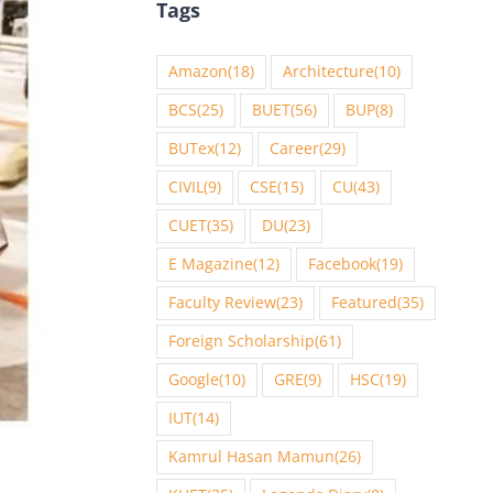
Tags
Amazon
(18)
Architecture
(10)
BCS
(25)
BUET
(56)
BUP
(8)
BUTex
(12)
Career
(29)
CIVIL
(9)
CSE
(15)
CU
(43)
CUET
(35)
DU
(23)
E Magazine
(12)
Facebook
(19)
Faculty Review
(23)
Featured
(35)
Foreign Scholarship
(61)
Google
(10)
GRE
(9)
HSC
(19)
IUT
(14)
Kamrul Hasan Mamun
(26)