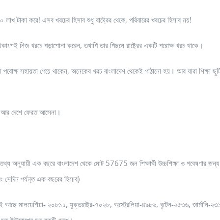
লাখ টাকা করে! এসব খরচের হিসাব শুধু রাষ্ট্রের থেকে, পরিবারের খরচের হিসাব নয়!
ধিকাংশই নিজ খরচে পড়াশোনা করেন, তথাপি তার পিছনে রাষ্ট্রের একটি পরোক্ষ খরচ থাকে।
 বা পরোক্ষ সহায়তা পেয়ে থাকেন, অনেকের খরচ বাংলাদেশ থেকেই পাঠানো হয়। আর যারা শিক্ষা ছুট
অংশ আর দেশে ফেরত আসেনা।
ুযায়ী এক বছরে বাংলাদেশ থেকে মোট 57675 জন শিক্ষার্থী উচ্চশিক্ষা ও গবেষণার জন্য 
বং সেদিন পর্যন্ত এক বছরের হিসাব)
থমেই আছে মালয়েশিয়া- ২০৮১১, যুক্তরাষ্ট্র-৭০২৮, অস্ট্রেলিয়া-৪৯৮৬, বৃটেন-২৫৩৬, জার্মানি-২৩
 জন সহ ইউরোপের সব কয়টি দেশে।