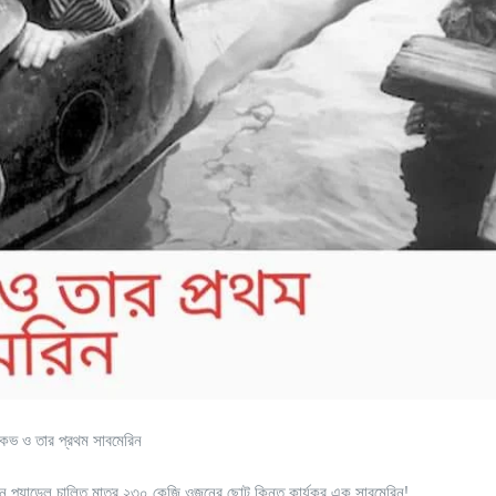
চকভ ও তার প্রথম সাবমেরিন
েন প্যাডেল চালিত মাত্র ২৩০ কেজি ওজনের ছোট কিন্তু কার্যকর এক সাবমেরিন!