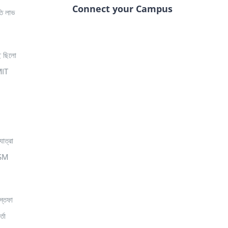
Connect your Campus
তি লাভ
ছে ছিলো
MIT
াত্রা
GSM
স্তফা
তা