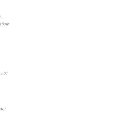
র,
ই তিনটা
াং, এত
কারণে