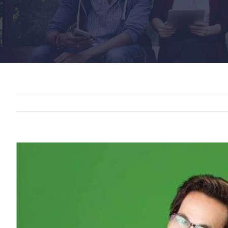
View
Larger
Image