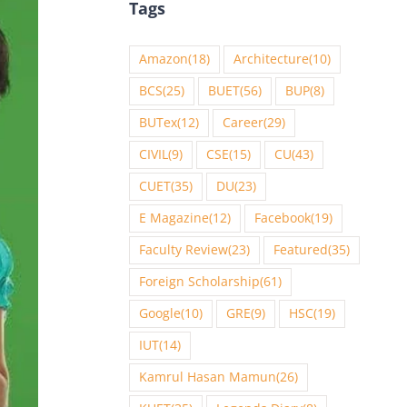
Tags
Amazon
(18)
Architecture
(10)
BCS
(25)
BUET
(56)
BUP
(8)
BUTex
(12)
Career
(29)
CIVIL
(9)
CSE
(15)
CU
(43)
CUET
(35)
DU
(23)
E Magazine
(12)
Facebook
(19)
Faculty Review
(23)
Featured
(35)
Foreign Scholarship
(61)
Google
(10)
GRE
(9)
HSC
(19)
IUT
(14)
Kamrul Hasan Mamun
(26)