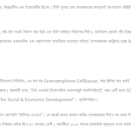
, ক্রিয়েটিভ এবং ইনোভেটিভ ছিলো। তিনি মূলতঃ তার সেলবাজারের মাধ্যমেই বাংলাদেশে পরিচি
া, তাঁর হাত ধরেই বিকাশ গড়ে উঠে এবং তিনি বর্তমানে বিকাশের সিইও, ছোটবেলা থেকেই তাঁর ইচ্
োকের একাডেমিক এবং প্রফেশনাল ক্যারিয়ার অত্যন্ত বর্ণাঢ্য! সেলবাজারের আতুঁরঘর হচ্ছে 
ান্ট গ্রামীনফোন লিমিটেড, এর নাম হয় Grameenphone CellBazaar, আর জিপির হাত ধরেই য
ুরস্কার। প্রথমটি হলো, ”টেক এওয়ার্ড (ইকোনমিক ডেভলপমেন্ট ক্যাটাগরিতে)”, আর ২য়টি হলো 
for Social & Economic Development” – ক্যাটাগরিতে।
্যাশনাল কোম্পানি ”টেলিনর এএসএ”। সে বছরই জনাব কামাল কাদির সেলবাজারের সিইও পদ থেকে ই
উজার বেইজ ছিল ৪০ লাখেরও বেশী। পরবর্তীতে ২০১৫ সালের মাঝামাঝি প্রাক্তন গুগল কর্মকর্