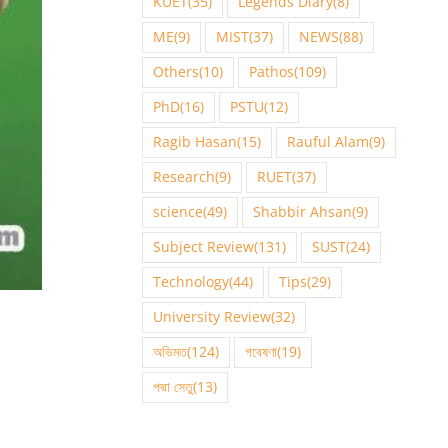
KUET
(35)
Legends Diary
(8)
ME
(9)
MIST
(37)
NEWS
(88)
Others
(10)
Pathos
(109)
PhD
(16)
PSTU
(12)
Ragib Hasan
(15)
Rauful Alam
(9)
Research
(9)
RUET
(37)
science
(49)
Shabbir Ahsan
(9)
Subject Review
(131)
SUST
(24)
Technology
(44)
Tips
(29)
University Review
(32)
অভিমত
(124)
গবেষণা
(19)
পদ্মা সেতু
(13)