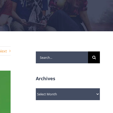
Next
Search
for:
Archives
Archives