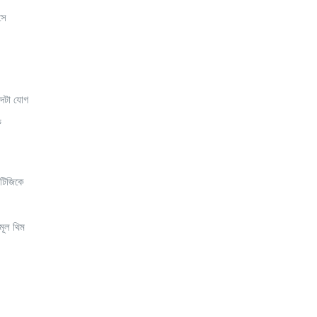
সে
্দটা যোগ
ু
টিজিকে
মূল থিম