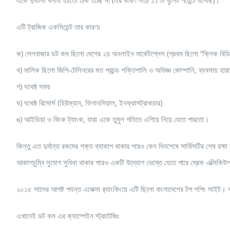
এটি ট্রাজিক একসিডেন্ট তার কারণঃ
ক) সেলবাজার ডট কম ছিলো দেশের ২য় অনলাইন মার্কেটপ্লেস (প্রথম ছিলো “ক্লিক ব
খ) মালিক ছিলো জিপি-টেলিনরের মত প্রচন্ড শক্তিশালি ও অভিজ্ঞ কোম্পানি, ব্যবসায় হার
গ) যথেষ্ঠ সময়
ঘ) যথেষ্ঠ রিসোর্স (হিউম্যান, ফিনানসিয়াল, ইনফ্রাসট্রাকচার
)
ঙ) আইডিয়া ও থিংক ট্যাংক, যারা একে তুমুল গতিতে এগিয়ে নিয়ে যেতে পারতো।
কিন্তু এত দুর্দান্ত রকমের শক্ত ব্যাকাপ থাকার পরেও কেন দিনশেষে সার্ভিসটির শেষ র
আকাশচুম্বি সুযোগ সুবিধা থাকার পরেও একটি উদ্যোগ ভেস্তে যেতে পারে স্রেফ এক্সিকি
২০১৫ সালের আগষ্ট পযন্ত এলেক্সা র‌্যাংকিংয়ে এটি ছিলো বাংলাদেশের টপ শপিং সাইট
এখানেই ডট কম এর ক্যাম্পেইন স্ট্রাটেজিঃ