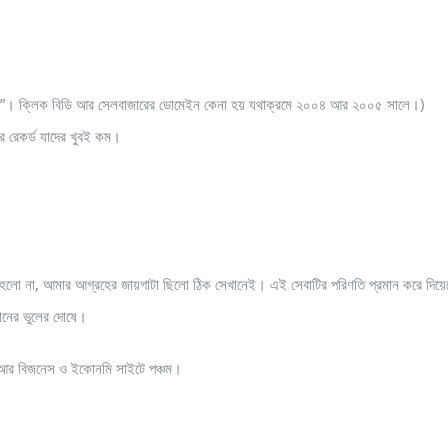
িডি”। ক্লিক বিডি আর সেলবাজারের ডোমেইন কেনা হয় যথাক্রমে ২০০৪ আর ২০০৫ সালে।)
ার রেকর্ড যাদের খুবই কম।
ক্ষা হলো না, আমার আগ্রহের জায়গাটা ছিলো ঠিক সেখানেই। এই সেবাটির পরিণতি প্রমান করে দিয়ে
উশনের ভুলের দোষে।
। আর বিজনেস ও ইকোনমি সাইটে পঞ্চম।