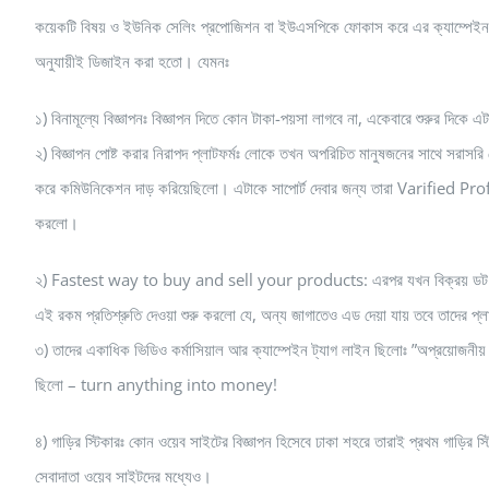
কয়েকটি বিষয় ও ইউনিক সেলিং প্রপোজিশন বা ইউএসপিকে ফোকাস করে এর ক্যাম্পেইন 
অনুযায়ীই ডিজাইন করা হতো। যেমনঃ
১) বিনামূল্যে বিজ্ঞাপনঃ বিজ্ঞাপন দিতে কোন টাকা-পয়সা লাগবে না, একেবারে শুরুর দিকে 
২) বিজ্ঞাপন পোষ্ট করার নিরাপদ প্লাটফর্মঃ লোকে তখন অপরিচিত মানুষজনের সাথে সরাসরি 
করে কমিউনিকেশন দাড় করিয়েছিলো। এটাকে সাপোর্ট দেবার জন্য তারা Varified Profil
করলো।
২) Fastest way to buy and sell your products: এরপর যখন বিক্রয় ডট কম আ
এই রকম প্রতিশ্রুতি দেওয়া শুরু করলো যে, অন্য জাগাতেও এড দেয়া যায় তবে তাদের প্ল
৩) তাদের একাধিক ভিডিও কর্মাসিয়াল আর ক্যাম্পেইন ট্যাগ লাইন ছিলোঃ ”অপ্রয়োজনীয় 
ছিলো – turn anything into money!
৪) গাড়ির স্টিকারঃ কোন ওয়েব সাইটের বিজ্ঞাপন হিসেবে ঢাকা শহরে তারাই প্রথম গাড়ির স
সেবাদাতা ওয়েব সাইটদের মধ্যেও।