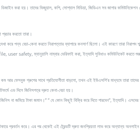
ডিজাইন করা হয়। তাদের ভিজুয়াল, কপি, সোশ্যাল মিডিয়া, জিডিএন সব জাগার কমিউনিকেশন 
এটা প্রচার করতো তারা।
দেখা করে পন্য বেচা-কেনা করতে নিরাপত্তার ব্যাপারে কনসার্ণ ছিলো। এই কারণে তারা নিরাপদ শব
e, user safety, ম্যানুয়ালি নাম্বার ভেরিফাই করা, ইত্যাদি সুবিধাও কমিউনিকেট করতে শুর
র ফেসবুক গ্রুপের সাথে প্রতিযোগীতা বাড়লো, তখন এই ইউএসপি’র মাধ্যমে তারা তাদের 
াটফর্মে এড দিলে জিনিসপত্র দ্রুত কেনা-বেচা হয়।
জিনিস না জমিয়ে টাকা জমান।” ” যে কোন কিছুই বিক্রি করে দিতে পারবেন”, ইত্যাদি। এসবের 
্টিকারে প্রবর্তন করে। এর পর থেকেই এই ট্রেন্ডটি দ্রুত জনপ্রিয়তা লাভ করে অন্যান্য অনলাইন