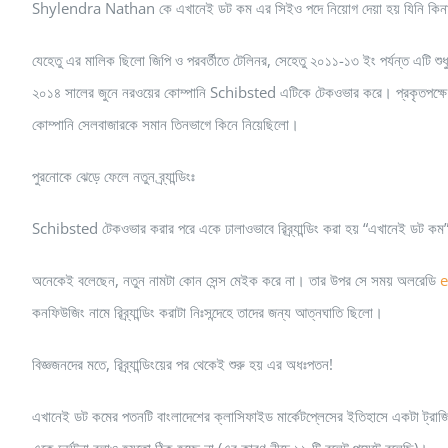
Shylendra Nathan কে এখানেই ডট কম এর সিইও পদে নিয়োগ দেয়া হয় যিনি কিনা ২০
যেহেতু এর মালিক ছিলো জিপি ও পরবর্তীতে টেলিনর, সেহেতু ২০১১-১৩ ইং পর্যন্ত এটি শুধ
২০১৪ সালের জুনে নরওয়ের কোম্পানি Schibsted এটিকে টেকওভার করে। প্রকৃতপক্ষে 
কোম্পানি সেলবাজারকে সমান তিনভাগে কিনে নিয়েছিলো।
পুরনোকে ঝেড়ে ফেলে নতুন ব্র্যান্ডিংঃ
Schibsted টেকওভার করার পরে একে ঢালাওভাবে রিব্র্যান্ডিং করা হয় “এখানেই ডট কম
অনেকেই বলেছেন, নতুন নামটা কোন সেন্স মেইক করে না। তার উপর সে সময় অলরেডি
কনফিউজিং নামে রিব্র্যান্ডিং করাটা নিঃসন্দেহে তাদের জন্য আত্নঘাতি ছিলো।
বিজ্ঞজনদের মতে, রিব্র্যান্ডিংয়ে
র পর থেকেই শুরু হয় এর অধঃপতন!
এখানেই ডট কমের পতনটি বাংলাদেশের ক্লাসিফাইড মার্কেটপ্লেসের ইতিহাসে একটা ট্র
একে দুর্ঘটনা বলাও হয়তো ঠিক হচ্ছে না (এর কারণ নীচে ১১ টি বুলেট পয়েন্টে বলেছি)।